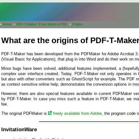
»
Home
>
PDF-T-Maker: From Word to PDF
>
Origins
What are the origins of PDF-T-Make
PDF-T-Maker has been developed from the PDFMaker for Adobe Acrobat 3.0
(Visual Basic for Applications), that plug in into Word and do their work on m
Minor bugs have been solved, additional features implemented, a (hopefully
complex user interface created. Today, PDF-T-Maker not only operates in t
but also with other converters such as GhostScript for example. The PDF 
as context sensitive online help, demonstrates the conversion options in mo
However, there are also special features available in current PDFMaker ver
by PDF-T-Maker. In case you miss such a feature in PDF-T-Maker, we may 
fee.
The original PDFMaker is
freely available from Adobe
, the program code i
InvitationWare