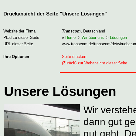
Druckansicht der Seite "Unsere Lösungen"
Website der Firma
Transcom
, Deutschland
Pfad zu dieser Seite
»
Home
>
Wir über uns
>
Lösungen
URL dieser Seite
www.transcom.de/transcom/de/wirueberun
Ihre Optionen
Seite drucken
(Zurück) zur Webansicht dieser Seite
Unsere Lösungen
Wir verstehe
dann gut ge
gut geht. D